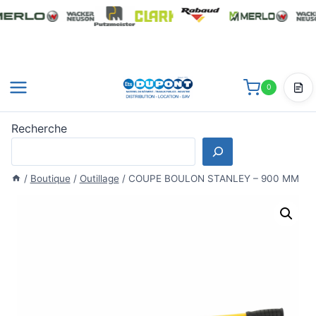
Aller
au
contenu
0
Dev
Recherche
/
Boutique
/
Outillage
/
COUPE BOULON STANLEY – 900 MM