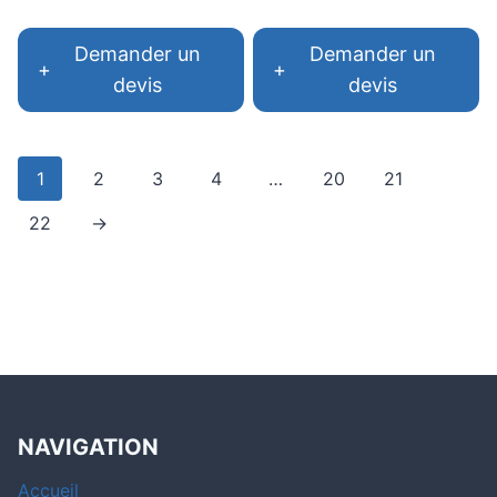
Demander un
Demander un
+
+
devis
devis
1
2
3
4
…
20
21
22
→
NAVIGATION
Accueil