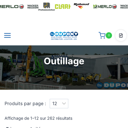
Aller
au
contenu
0
Dev
Outillage
Produits par page :
Trié
Affichage de 1–12 sur 262 résultats
par