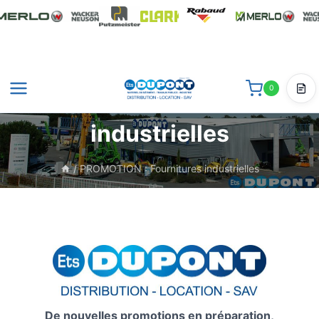
Aller
au
contenu
0
PROMOTION : Fournitures
Dev
industrielles
/
PROMOTION : Fournitures industrielles
De nouvelles promotions en préparation,