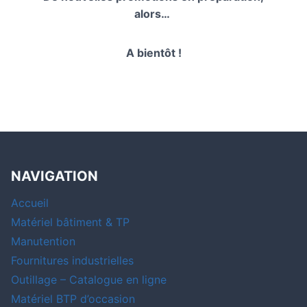
alors…
A bientôt !
NAVIGATION
Accueil
Matériel bâtiment & TP
Manutention
Fournitures industrielles
Outillage – Catalogue en ligne
Matériel BTP d’occasion