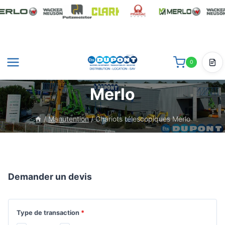
Aller
au
contenu
0
Chariots télescopiques
Dev
Merlo
/
Manutention
/
Chariots télescopiques Merlo
Demander un devis
Type de transaction
*