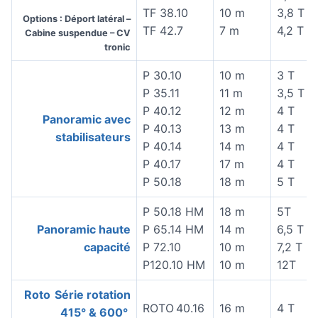
TF 38.10
10 m
3,8 T
Options : Déport latéral –
TF 42.7
7 m
4,2 T
Cabine suspendue – CV
tronic
P 30.10
10 m
3 T
P 35.11
11 m
3,5 T
P 40.12
12 m
4 T
Panoramic avec
P 40.13
13 m
4 T
stabilisateurs
P 40.14
14 m
4 T
P 40.17
17 m
4 T
P 50.18
18 m
5 T
P 50.18 HM
18 m
5T
Panoramic haute
P 65.14 HM
14 m
6,5 T
capacité
P 72.10
10 m
7,2 T
P120.10 HM
10 m
12T
Roto Série rotation
ROTO 40.16
16 m
4 T
415° & 600°