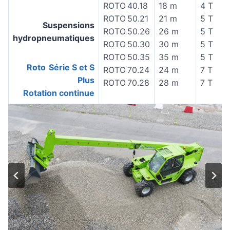
ROTO 40.18
18 m
4 T
ROTO 50.21
21 m
5 T
Suspensions
ROTO 50.26
26 m
5 T
hydropneumatiques
ROTO 50.30
30 m
5 T
ROTO 50.35
35 m
5 T
Roto Série S et S
ROTO 70.24
24 m
7 T
Plus
ROTO 70.28
28 m
7 T
Rotation continue