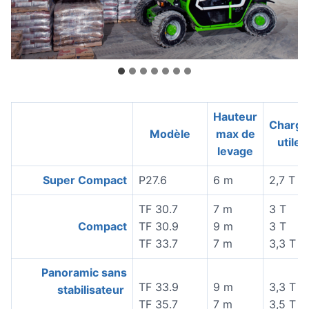
Hauteur
Charge
Modèle
max de
utile
levage
Super Compact
P27.6
6 m
2,7 T
TF 30.7
7 m
3 T
Compact
TF 30.9
9 m
3 T
TF 33.7
7 m
3,3 T
Panoramic sans
TF 33.9
9 m
3,3 T
stabilisateur
TF 35.7
7 m
3,5 T