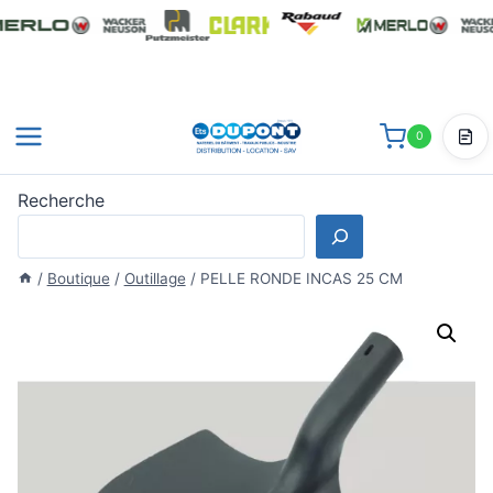
Aller
au
contenu
0
Dev
Recherche
/
Boutique
/
Outillage
/
PELLE RONDE INCAS 25 CM