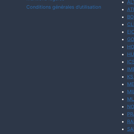
AL
Conditions générales d’utilisation
AT
BO
CL
EI
GO
HO
HU
IC
IM
KS
ME
MI
MU
NO
PR
RA
SA