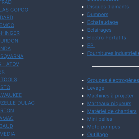
TRAD
Disques diamants
LAS COPCO
Dumpers
DARD
Échafaudage
EMCO
Eclairages
CHINGER
Electro Portatifs
URDON
EPI
NDA
Fournitures industriell
SQVARNA
S - ATDV
ER
 TOOLS
Groupes électrogènes
STO
Levage
LWAUKEE
Machines à projeter
ZELLE DULAC
Marteaux piqueurs
RTON
Matériel de chantiers
AMAC
Mini pelles
BAUD
Moto pompes
MEDIA
Outillage