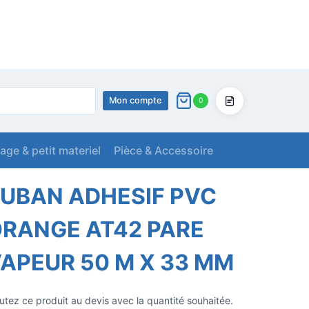
Mon compte
0
Devis
lage & petit materiel
Pièce & Accessoire
E VAPEUR 50 M X 33 MM
UBAN ADHESIF PVC
RANGE AT42 PARE
APEUR 50 M X 33 MM
utez ce produit au devis avec la quantité souhaitée.