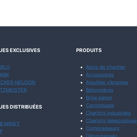
ES EXCLUSIVES
PRODUITS
RLO
Abris de chantier
ARK
Accessoires
CKER NEUSON
Aiguilles vibrantes
TZMEISTER
Bétonnières
Brise béton
Carotteuses
ES DISTRIBUÉES
Chariots industriels
Chariots télescopique
B MINET
Compresseurs
F
Découpeuses