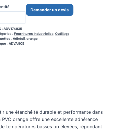
ntité
Demander un devis
 :
ADV174935
égories :
Fournitures Industrielles
,
Outillage
quettes :
Adhésif
,
orange
que :
ADVANCE
ir une étanchéité durable et performante dans
n PVC orange offre une excellente adhérence
de températures basses ou élevées, répondant