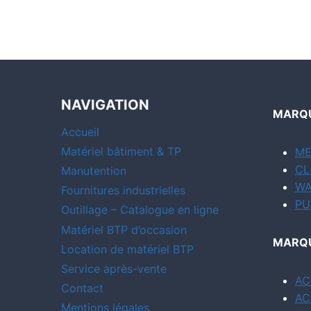
NAVIGATION
MARQU
Accueil
Matériel bâtiment & TP
ME
CL
Manutention
WA
Fournitures industrielles
PU
Outillage – Catalogue en ligne
Matériel BTP d’occasion
MARQU
Location de matériel BTP
Service après-vente
AC
Contact
AC
Mentions légales