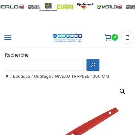
Aller
au
contenu
0
Dev
Recherche
/
Boutique
/
Outillage
/
NIVEAU TRAPEZE 1000 MM