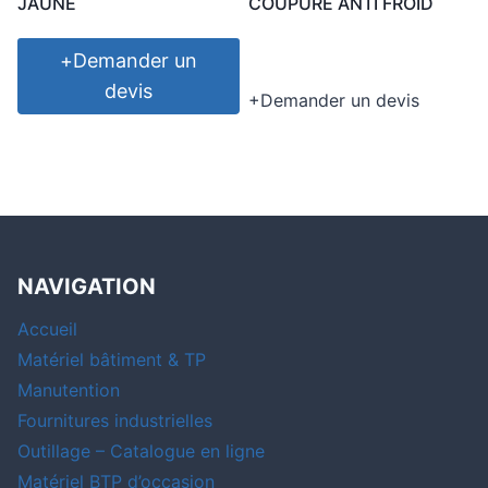
JAUNE
COUPURE ANTI FROID
+
Demander un
devis
+
Demander un devis
NAVIGATION
Accueil
Matériel bâtiment & TP
Manutention
Fournitures industrielles
Outillage – Catalogue en ligne
Matériel BTP d’occasion