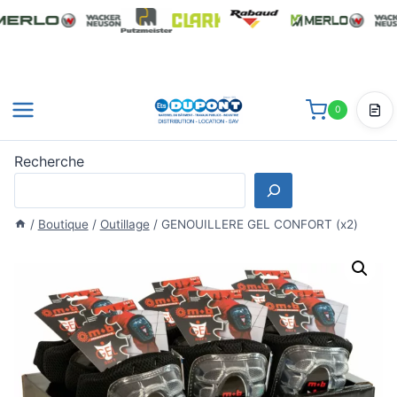
Aller
au
contenu
0
Dev
Recherche
/
Boutique
/
Outillage
/
GENOUILLERE GEL CONFORT (x2)