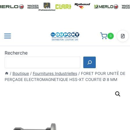
Aller
au
contenu
0
Dev
Recherche
/
Boutique
/
Fournitures Industrielles
/
FORET POUR UNITÉ DE
PERÇAGE ELECTROMAGNETIQUE HSS-XT COURTE Ø 8 MM