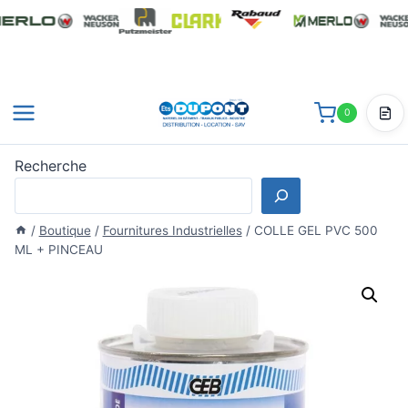
Aller
au
contenu
0
Dev
Recherche
/
Boutique
/
Fournitures Industrielles
/
COLLE GEL PVC 500
ML + PINCEAU