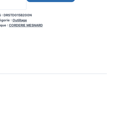
 :
DRSTD015B200N
égorie :
Outillage
que :
CORDERIE MESNARD