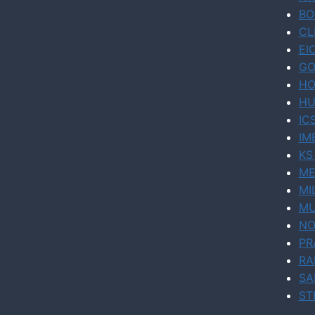
BO
CL
EI
GO
HO
HU
IC
IM
KS
ME
MI
MU
NO
PR
RA
SA
ST