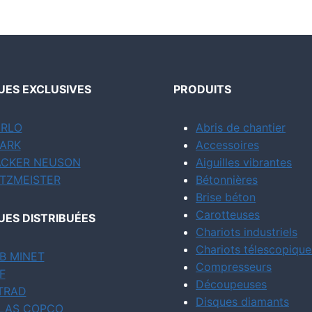
ES EXCLUSIVES
PRODUITS
RLO
Abris de chantier
ARK
Accessoires
CKER NEUSON
Aiguilles vibrantes
TZMEISTER
Bétonnières
Brise béton
Carotteuses
ES DISTRIBUÉES
Chariots industriels
Chariots télescopique
B MINET
Compresseurs
F
Découpeuses
TRAD
Disques diamants
LAS COPCO