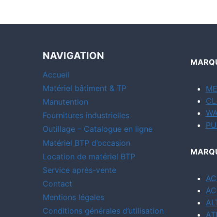
NAVIGATION
MARQU
Accueil
Matériel bâtiment & TP
ME
CL
Manutention
WA
Fournitures industrielles
PU
Outillage – Catalogue en ligne
Matériel BTP d’occasion
MARQU
Location de matériel BTP
Service après-vente
AC
Contact
AC
Mentions légales
AL
Conditions générales d’utilisation
AT