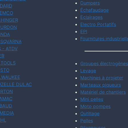
Dumpers
DARD
Échafaudage
EMCO
Eclairages
CHINGER
Electro Portatifs
URDON
EPI
NDA
Fournitures industriell
SQVARNA
S - ATDV
ER
 TOOLS
Groupes électrogènes
STO
Levage
LWAUKEE
Machines à projeter
ZELLE DULAC
Marteaux piqueurs
RTON
Matériel de chantiers
AMAC
Mini pelles
BAUD
Moto pompes
MEDIA
Outillage
IHL
Pelles
Pilonneuses