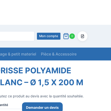
Mon compte
0
Devis
lage & petit materiel
Pièce & Accessoire
0 M
RISSE POLYAMIDE
LANC – Ø 1,5 X 200 M
utez ce produit au devis avec la quantité souhaitée.
ntité
Demander un devis