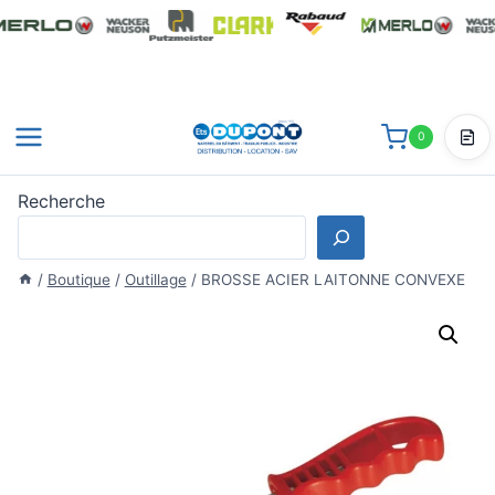
Aller
au
contenu
0
Dev
Recherche
/
Boutique
/
Outillage
/
BROSSE ACIER LAITONNE CONVEXE