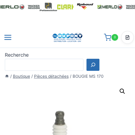
Aller
au
contenu
0
Dev
Recherche
/
Boutique
/
Pièces détachées
/
BOUGIE MS 170