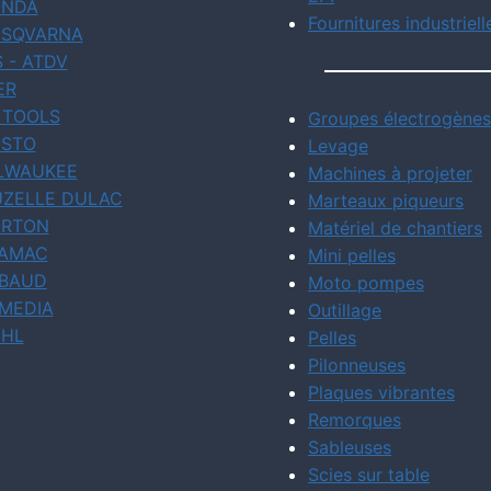
NDA
Fournitures industriell
SQVARNA
S - ATDV
ER
 TOOLS
Groupes électrogènes
STO
Levage
LWAUKEE
Machines à projeter
ZELLE DULAC
Marteaux piqueurs
RTON
Matériel de chantiers
AMAC
Mini pelles
BAUD
Moto pompes
MEDIA
Outillage
IHL
Pelles
Pilonneuses
Plaques vibrantes
Remorques
Sableuses
Scies sur table