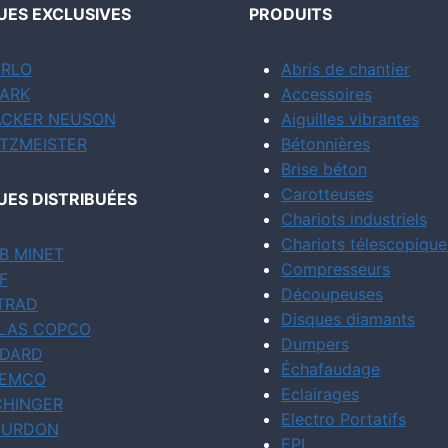
ES EXCLUSIVES
PRODUITS
RLO
Abris de chantier
ARK
Accessoires
CKER NEUSON
Aiguilles vibrantes
TZMEISTER
Bétonnières
Brise béton
Carotteuses
ES DISTRIBUÉES
Chariots industriels
Chariots télescopique
B MINET
Compresseurs
F
Découpeuses
TRAD
Disques diamants
LAS COPCO
Dumpers
DARD
Échafaudage
EMCO
Eclairages
CHINGER
Electro Portatifs
URDON
EPI