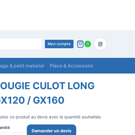
Mon compte
0
Devis
lage & petit materiel
Pièce & Accessoire
GX160
OUGIE CULOT LONG
X120 / GX160
utez ce produit au devis avec la quantité souhaitée.
ntité
Demander un devis