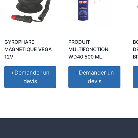
GYROPHARE
PRODUIT
B
MAGNETIQUE VEGA
MULTIFONCTION
D
12V
WD40 500 ML
B
+
Demander un
+
Demander un
devis
devis