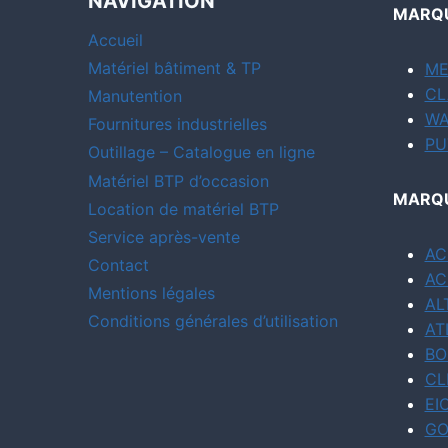
NAVIGATION
MARQU
Accueil
Matériel bâtiment & TP
ME
CL
Manutention
WA
Fournitures industrielles
PU
Outillage – Catalogue en ligne
Matériel BTP d’occasion
MARQU
Location de matériel BTP
Service après-vente
AC
Contact
AC
Mentions légales
AL
Conditions générales d’utilisation
AT
BO
CL
EI
GO