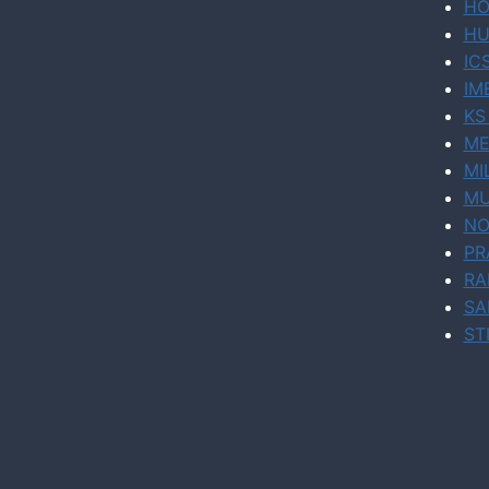
HO
HU
IC
IM
KS
ME
MI
MU
NO
PR
RA
SA
ST