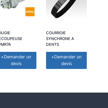
OUGIE
COURROIE
ECOUPEUSE
SYNCHRONE A
PMR7A
DENTS
+
Demander un
+
Demander un
devis
devis