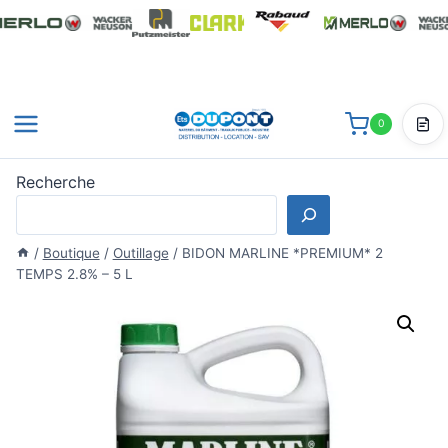
Aller
au
contenu
0
Dev
Recherche
/
Boutique
/
Outillage
/
BIDON MARLINE *PREMIUM* 2
TEMPS 2.8% – 5 L