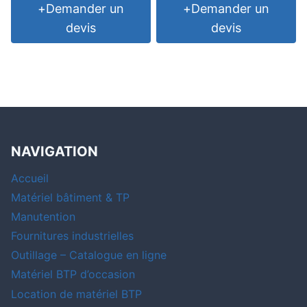
+
Demander un
+
Demander un
devis
devis
NAVIGATION
Accueil
Matériel bâtiment & TP
Manutention
Fournitures industrielles
Outillage – Catalogue en ligne
Matériel BTP d’occasion
Location de matériel BTP