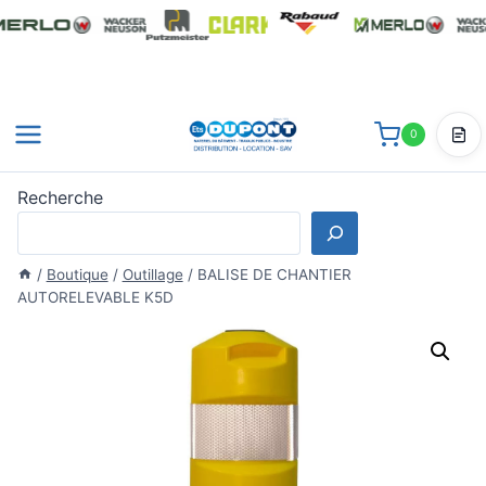
Aller
au
contenu
0
Dev
Recherche
/
Boutique
/
Outillage
/
BALISE DE CHANTIER
AUTORELEVABLE K5D