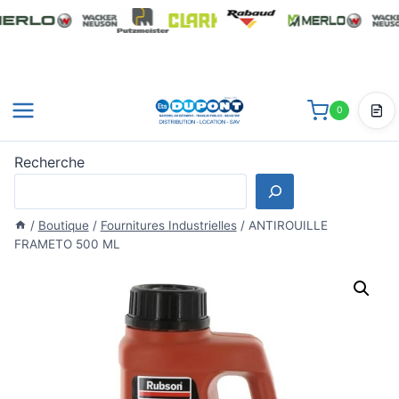
Aller
au
contenu
0
Dev
Recherche
/
Boutique
/
Fournitures Industrielles
/
ANTIROUILLE
FRAMETO 500 ML