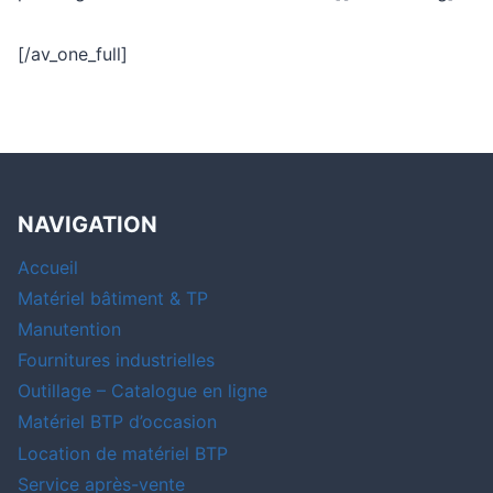
[/av_one_full]
NAVIGATION
Accueil
Matériel bâtiment & TP
Manutention
Fournitures industrielles
Outillage – Catalogue en ligne
Matériel BTP d’occasion
Location de matériel BTP
Service après-vente