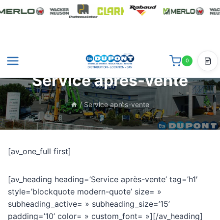
Aller
au
contenu
0
Dev
Service après-vente
/
Service après-vente
[av_one_full first]
[av_heading heading=’Service après-vente’ tag=’h1′
style=’blockquote modern-quote’ size= »
subheading_active= » subheading_size=’15’
padding=’10’ color= » custom_font= »][/av_heading]