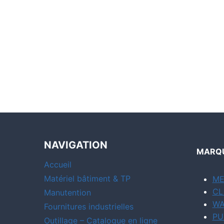
NAVIGATION
MARQU
Accueil
Matériel bâtiment & TP
ME
CL
Manutention
WA
Fournitures industrielles
PU
Outillage – Catalogue en ligne