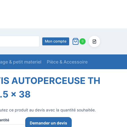
Mon compte
0
Devis
lage & petit materiel
Pièce & Accessoire
5 x 38
IS AUTOPERCEUSE TH
.5 x 38
utez ce produit au devis avec la quantité souhaitée.
ntité
Demander un devis