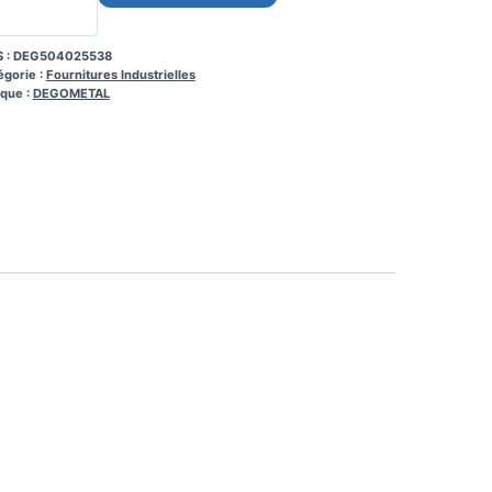
 :
DEG504025538
égorie :
Fournitures Industrielles
que :
DEGOMETAL