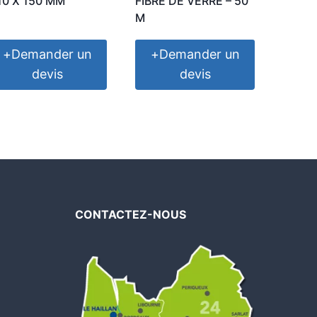
10 X 150 MM
FIBRE DE VERRE – 50
M
+
Demander un
+
Demander un
devis
devis
CONTACTEZ-NOUS