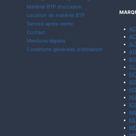
Matériel BTP d’occasion
MARQU
Location de matériel BTP
Service après-vente
AC
Contact
AC
Mentions légales
AL
Conditions générales d’utilisation
AT
BO
CL
EI
GO
HO
HU
IC
IM
KS
ME
MI