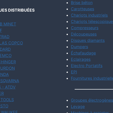
Brise béton
Carotteuses
ES DISTRIBUÉES
Chariots industriels
Chariots télescopique
B MINET
Compresseurs
F
Découpeuses
TRAD
Disques diamants
LAS COPCO
Dumpers
DARD
Échafaudage
EMCO
Eclairages
CHINGER
Electro Portatifs
URDON
EPI
NDA
Fournitures industriell
SQVARNA
S - ATDV
ER
 TOOLS
Groupes électrogènes
STO
Levage
LWAUKEE
Machines à projeter