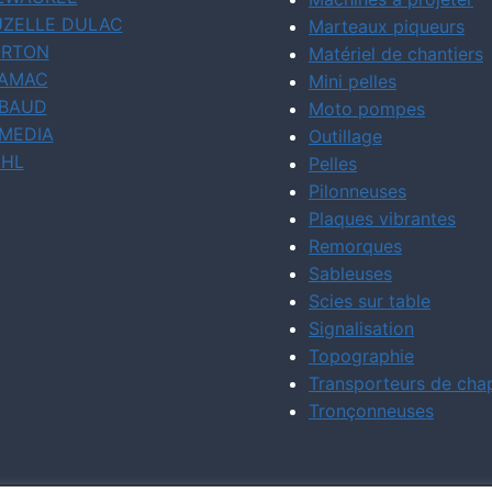
ZELLE DULAC
Marteaux piqueurs
RTON
Matériel de chantiers
AMAC
Mini pelles
BAUD
Moto pompes
MEDIA
Outillage
IHL
Pelles
Pilonneuses
Plaques vibrantes
Remorques
Sableuses
Scies sur table
Signalisation
Topographie
Transporteurs de cha
Tronçonneuses