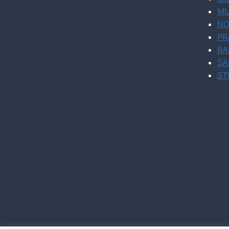
MU
NO
PR
RA
SA
ST