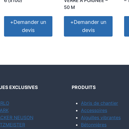
6 (x100)
VERRE A POIGNEE –
– 
50 M
+
Demander un
+
Demander un
devis
devis
ES EXCLUSIVES
PRODUITS
RLO
Abris de chantier
ARK
Accessoires
CKER NEUSON
Aiguilles vibrantes
TZMEISTER
Bétonnières