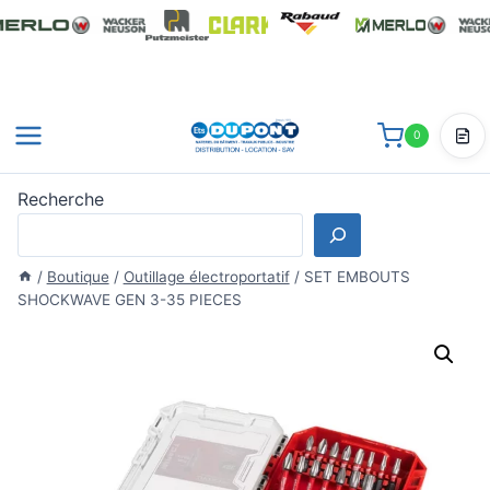
Aller
au
contenu
0
Dev
Recherche
/
Boutique
/
Outillage électroportatif
/
SET EMBOUTS
SHOCKWAVE GEN 3-35 PIECES