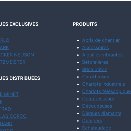
ES EXCLUSIVES
PRODUITS
RLO
Abris de chantier
ARK
Accessoires
CKER NEUSON
Aiguilles vibrantes
TZMEISTER
Bétonnières
Brise béton
Carotteuses
ES DISTRIBUÉES
Chariots industriels
Chariots télescopique
B MINET
Compresseurs
F
Découpeuses
TRAD
Disques diamants
LAS COPCO
Dumpers
DARD
Échafaudage
EMCO