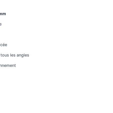
 mm
e
rcée
tous les angles
ronnement