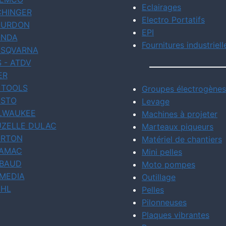
Eclairages
CHINGER
Electro Portatifs
URDON
EPI
NDA
Fournitures industriell
SQVARNA
S - ATDV
ER
 TOOLS
Groupes électrogènes
STO
Levage
LWAUKEE
Machines à projeter
ZELLE DULAC
Marteaux piqueurs
RTON
Matériel de chantiers
AMAC
Mini pelles
BAUD
Moto pompes
MEDIA
Outillage
IHL
Pelles
Pilonneuses
Plaques vibrantes