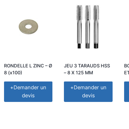
RONDELLE L ZINC – Ø
JEU 3 TARAUDS HSS
B
8 (x100)
– 8 X 125 MM
E
+
Demander un
+
Demander un
devis
devis