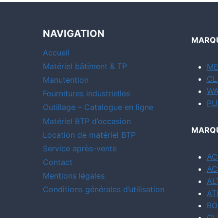
NAVIGATION
MARQU
Accueil
Matériel bâtiment & TP
ME
CL
Manutention
WA
Fournitures industrielles
PU
Outillage – Catalogue en ligne
Matériel BTP d’occasion
MARQU
Location de matériel BTP
Service après-vente
AC
Contact
AC
Mentions légales
AL
Conditions générales d’utilisation
AT
BO
CL