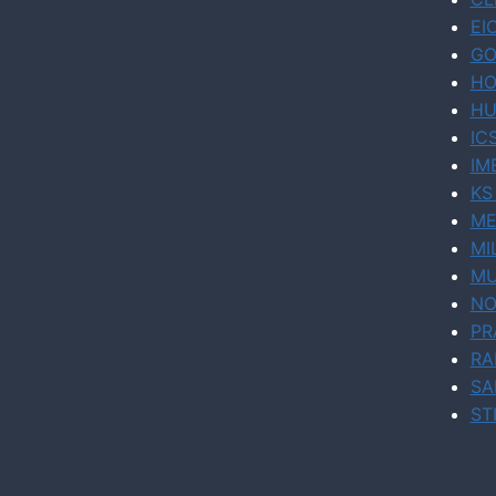
EI
GO
HO
HU
IC
IM
KS
ME
MI
MU
NO
PR
RA
SA
ST