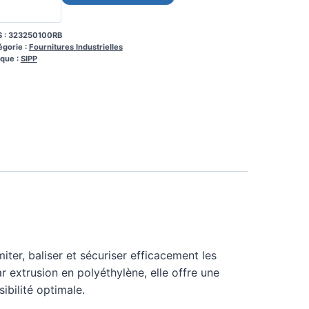
 :
323250100RB
égorie :
Fournitures Industrielles
que :
SIPP
ter, baliser et sécuriser efficacement les
 extrusion en polyéthylène, elle offre une
ibilité optimale.