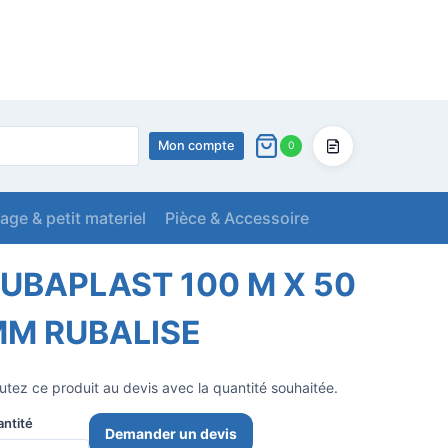
Mon compte
0
Devis
lage & petit materiel
Pièce & Accessoire
MM RUBALISE
UBAPLAST 100 M X 50
M RUBALISE
utez ce produit au devis avec la quantité souhaitée.
ntité
Demander un devis