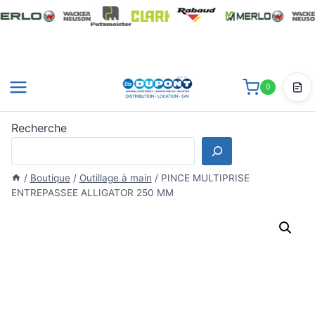
Aller
au
contenu
0
Dev
Recherche
/
Boutique
/
Outillage à main
/
PINCE MULTIPRISE
ENTREPASSEE ALLIGATOR 250 MM