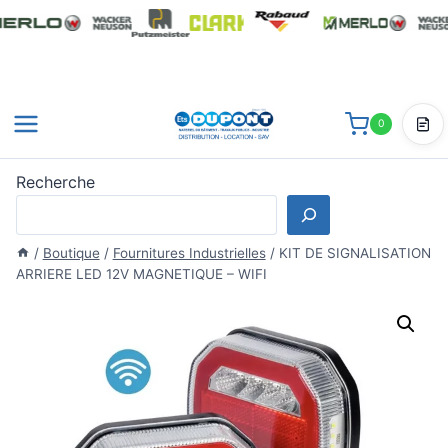
Aller
au
contenu
0
Dev
Recherche
/
Boutique
/
Fournitures Industrielles
/
KIT DE SIGNALISATION
ARRIERE LED 12V MAGNETIQUE – WIFI