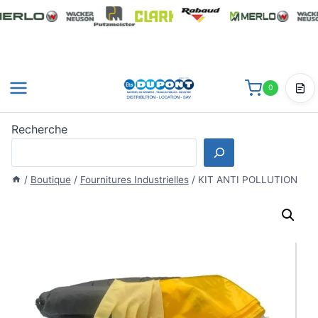
Aller
au
contenu
0
Dev
Recherche
/
Boutique
/
Fournitures Industrielles
/
KIT ANTI POLLUTION