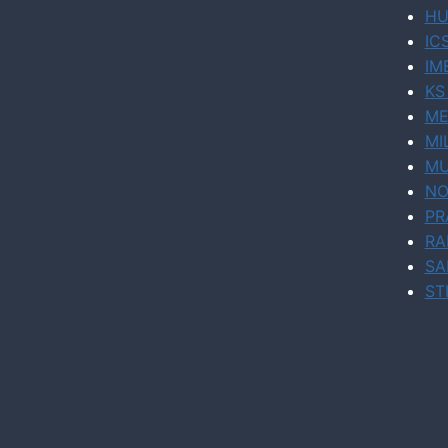
HU
IC
IM
KS
ME
MI
MU
NO
PR
RA
SA
ST