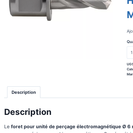
H
Ajo
Qua
UGS
Cat
Mar
Description
Description
Le
foret pour unité de perçage électromagnétique Ø 