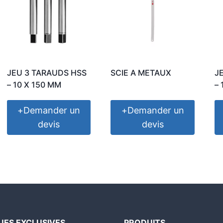
JEU 3 TARAUDS HSS
SCIE A METAUX
J
– 10 X 150 MM
– 
+
Demander un
+
Demander un
devis
devis
ES EXCLUSIVES
PRODUITS