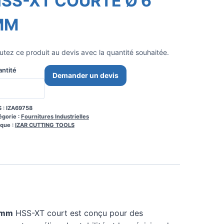
SS-XT COURTE Ø 6
MM
utez ce produit au devis avec la quantité souhaitée.
ntité
Demander un devis
 :
IZA69758
égorie :
Fournitures Industrielles
que :
IZAR CUTTING TOOLS
6 mm
HSS-XT court est conçu pour des