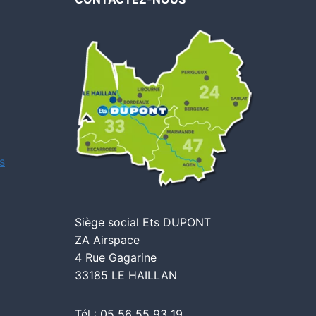
s
Siège social Ets DUPONT
ZA Airspace
4 Rue Gagarine
33185 LE HAILLAN
Tél : 05 56 55 93 19