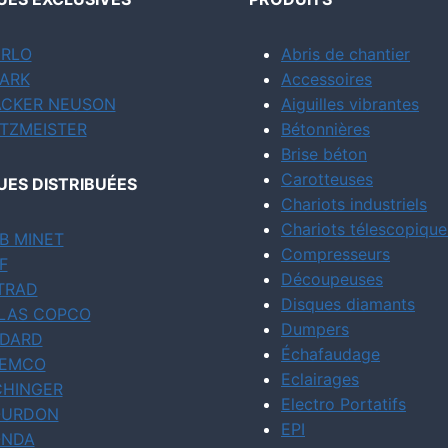
RLO
Abris de chantier
ARK
Accessoires
CKER NEUSON
Aiguilles vibrantes
TZMEISTER
Bétonnières
Brise béton
Carotteuses
ES DISTRIBUÉES
Chariots industriels
Chariots télescopique
B MINET
Compresseurs
F
Découpeuses
TRAD
Disques diamants
LAS COPCO
Dumpers
DARD
Échafaudage
EMCO
Eclairages
CHINGER
Electro Portatifs
URDON
EPI
NDA