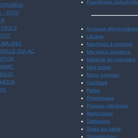
Fournitures industriell
SQVARNA
S - ATDV
ER
 TOOLS
Groupes électrogènes
STO
Levage
LWAUKEE
Machines à projeter
ZELLE DULAC
Marteaux piqueurs
RTON
Matériel de chantiers
AMAC
Mini pelles
BAUD
Moto pompes
MEDIA
Outillage
IHL
Pelles
Pilonneuses
Plaques vibrantes
Remorques
Sableuses
Scies sur table
Signalisation