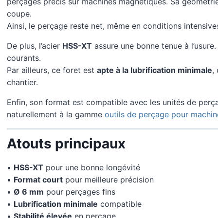
perçages précis sur machines magnétiques. Sa géométrie c
coupe.
Ainsi, le perçage reste net, même en conditions intensive
De plus, l’acier
HSS-XT
assure une bonne tenue à l’usure.
courants.
Par ailleurs, ce foret est
apte à la lubrification minimale
,
chantier.
Enfin, son format est compatible avec les unités de perça
naturellement à la gamme
outils de perçage pour machi
Atouts principaux
•
HSS-XT
pour une bonne longévité
•
Format court
pour meilleure précision
•
Ø 6 mm
pour perçages fins
•
Lubrification minimale
compatible
•
Stabilité élevée
en perçage