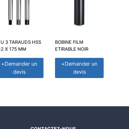
EU 3 TARAUDS HSS
BOBINE FILM
12 X 175 MM
ETIRABLE NOIR
+
Demander un
+
Demander un
devis
devis
CONTACTEZ-NOUS