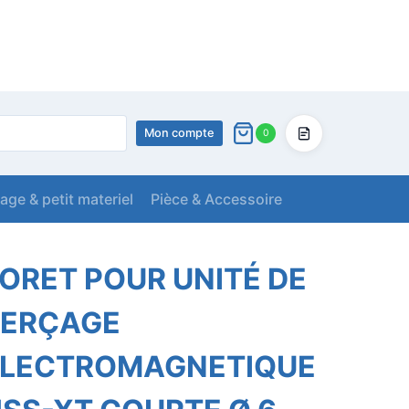
Mon compte
0
Devis
lage & petit materiel
Pièce & Accessoire
PERÇAGE ELECTROMAGNETIQUE HSS-XT COURTE Ø 6
ORET POUR UNITÉ DE
PERÇAGE
ELECTROMAGNETIQUE