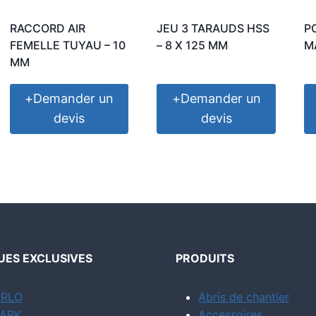
RACCORD AIR
JEU 3 TARAUDS HSS
P
FEMELLE TUYAU – 10
– 8 X 125 MM
M
MM
+
Demander un
+
Demander un
devis
devis
ES EXCLUSIVES
PRODUITS
RLO
Abris de chantier
ARK
Accessoires