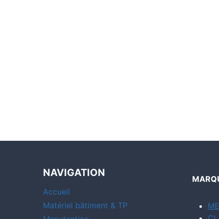
NAVIGATION
MARQU
Accueil
Matériel bâtiment & TP
ME
CL
Manutention