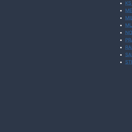
KS
ME
MI
MU
NO
PR
RA
SA
ST