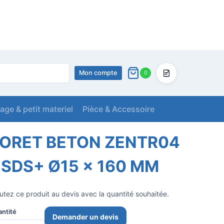
Mon compte
0
Devis
lage & petit materiel
Pièce & Accessoire
 SDS+ Ø15 x 160 MM
ORET BETON ZENTR04
 SDS+ Ø15 x 160 MM
utez ce produit au devis avec la quantité souhaitée.
ntité
Demander un devis