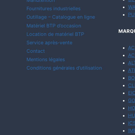
WA
Fournitures industrielles
PU
Outillage – Catalogue en ligne
Matériel BTP d’occasion
MARQU
Location de matériel BTP
Service après-vente
AC
Contact
AC
Mentions légales
AL
Conditions générales d’utilisation
AT
BO
CL
EI
GO
HO
HU
IC
IM