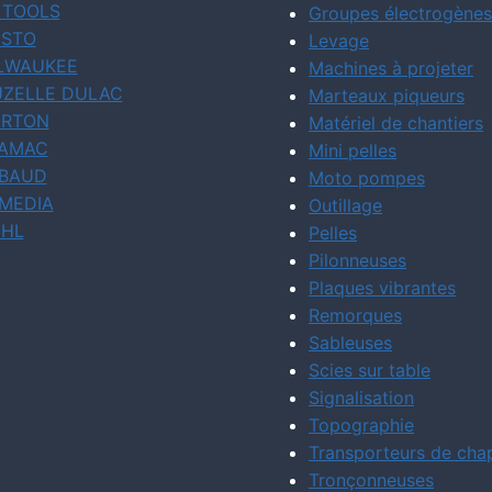
 TOOLS
Groupes électrogènes
STO
Levage
LWAUKEE
Machines à projeter
ZELLE DULAC
Marteaux piqueurs
RTON
Matériel de chantiers
AMAC
Mini pelles
BAUD
Moto pompes
MEDIA
Outillage
IHL
Pelles
Pilonneuses
Plaques vibrantes
Remorques
Sableuses
Scies sur table
Signalisation
Topographie
Transporteurs de cha
Tronçonneuses