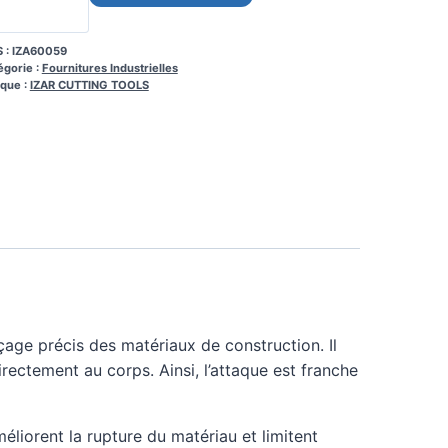
 :
IZA60059
égorie :
Fournitures Industrielles
que :
IZAR CUTTING TOOLS
age précis des matériaux de construction. Il
ectement au corps. Ainsi, l’attaque est franche
méliorent la rupture du matériau et limitent