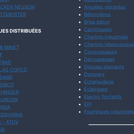
CKER NEUSON
Aiguilles vibrantes
TZMEISTER
Bétonnières
Brise béton
Carotteuses
ES DISTRIBUÉES
Chariots industriels
Chariots télescopique
B MINET
Compresseurs
F
Découpeuses
TRAD
Disques diamants
LAS COPCO
Dumpers
DARD
Échafaudage
EMCO
Eclairages
CHINGER
Electro Portatifs
URDON
EPI
NDA
Fournitures industriell
SQVARNA
S - ATDV
ER