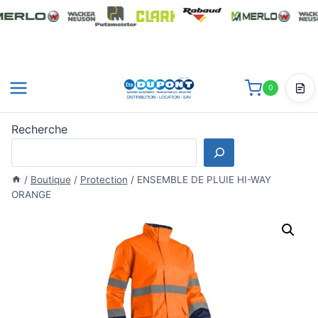
Aller
au
contenu
0
Dev
Recherche
/
Boutique
/
Protection
/
ENSEMBLE DE PLUIE HI-WAY
ORANGE