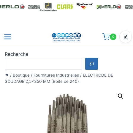
Aller
au
contenu
0
Dev
Recherche
/
Boutique
/
Fournitures Industrielles
/
ELECTRODE DE
SOUDAGE 2,5×350 MM (Boite de 240)