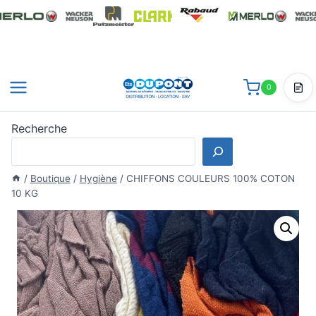
Aller
au
contenu
0
Dev
Recherche
/
Boutique
/
Hygiène
/
CHIFFONS COULEURS 100% COTON
10 KG