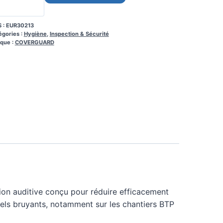
 :
EUR30213
égories :
Hygiène
,
Inspection & Sécurité
que :
COVERGUARD
ion auditive conçu pour réduire efficacement
nels bruyants, notamment sur les chantiers BTP