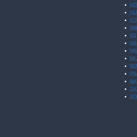
HO
HU
IC
IM
KS
ME
MI
MU
NO
PR
RA
SA
ST