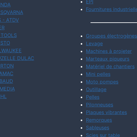
EPI
NDA
Fournitures industriell
SQVARNA
S - ATDV
ER
 TOOLS
Groupes électrogènes
STO
Levage
LWAUKEE
Machines à projeter
ZELLE DULAC
Marteaux piqueurs
RTON
Matériel de chantiers
AMAC
Mini pelles
BAUD
Moto pompes
MEDIA
Outillage
IHL
Pelles
Pilonneuses
Plaques vibrantes
Remorques
Sableuses
Scies sur table