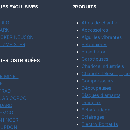
ES EXCLUSIVES
PRODUITS
RLO
Abris de chantier
ARK
Accessoires
CKER NEUSON
Aiguilles vibrantes
TZMEISTER
Bétonnières
Brise béton
Carotteuses
ES DISTRIBUÉES
Chariots industriels
Chariots télescopique
B MINET
Compresseurs
F
Découpeuses
TRAD
Disques diamants
LAS COPCO
Dumpers
DARD
Échafaudage
EMCO
Eclairages
CHINGER
Electro Portatifs
URDON