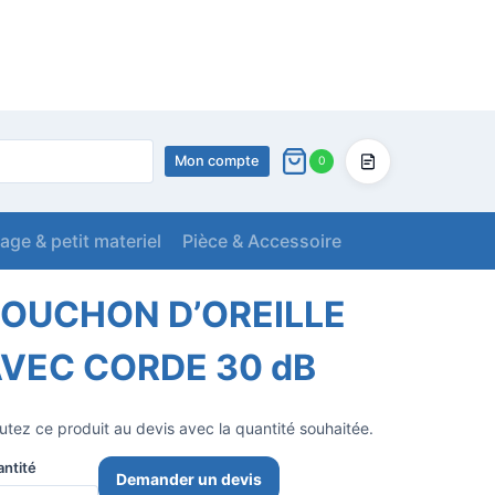
Mon compte
0
Devis
lage & petit materiel
Pièce & Accessoire
CORDE 30 dB
OUCHON D’OREILLE
VEC CORDE 30 dB
utez ce produit au devis avec la quantité souhaitée.
ntité
Demander un devis