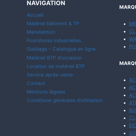
NAVIGATION
MARQU
Accueil
Matériel bâtiment & TP
ME
CL
Manutention
WA
Fournitures industrielles
PU
Outillage – Catalogue en ligne
Matériel BTP d’occasion
MARQU
Location de matériel BTP
Service après-vente
AC
Contact
AC
Mentions légales
AL
Conditions générales d’utilisation
AT
BO
CL
EI
GO