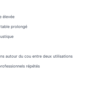
e élevée
rtable prolongé
oustique
s autour du cou entre deux utilisations
rofessionnels répétés