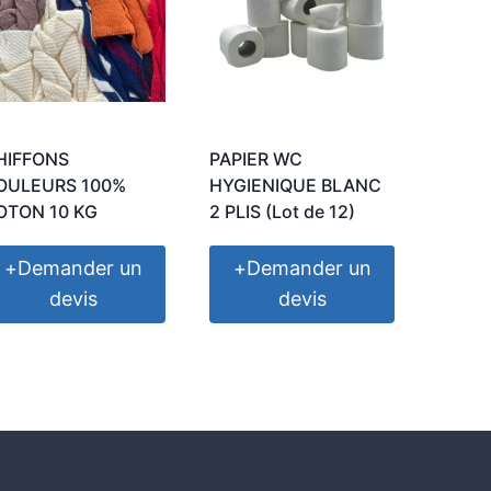
HIFFONS
PAPIER WC
OULEURS 100%
HYGIENIQUE BLANC
OTON 10 KG
2 PLIS (Lot de 12)
+
Demander un
+
Demander un
devis
devis