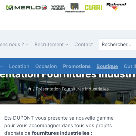
Rechercher
mes nous ?
Recrutement
Contact
sur
le
site
Location
Occasion
Promotions
Boutique
Outil
entation Fournitures Industri
/
Présentation Fournitures Industrielles
Ets DUPONT vous présente sa nouvelle gamme
pour vous accompagner dans tous vos projets
d’achats de
fournitures industrielles :