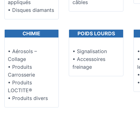
appliqués
câbles
• Disques diamants
CHIMIE
POIDS LOURDS
• Aérosols –
• Signalisation
•
Collage
• Accessoires
•
• Produits
freinage
l
Carrosserie
•
• Produits
•
LOCTITE®
• Produits divers