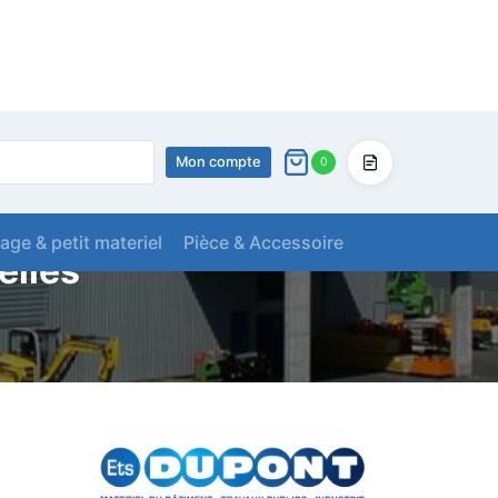
Mon compte
0
Devis
lage & petit materiel
Pièce & Accessoire
elles