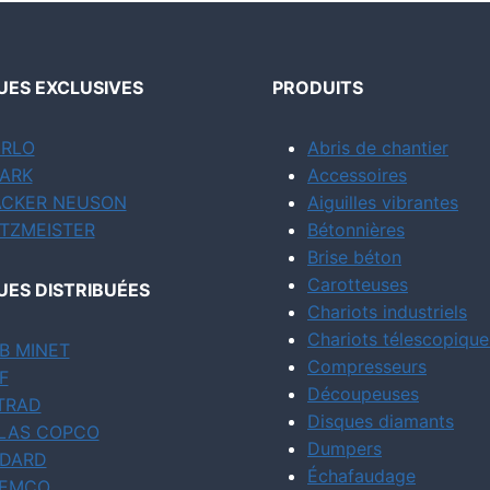
ES EXCLUSIVES
PRODUITS
RLO
Abris de chantier
ARK
Accessoires
CKER NEUSON
Aiguilles vibrantes
TZMEISTER
Bétonnières
Brise béton
Carotteuses
ES DISTRIBUÉES
Chariots industriels
Chariots télescopique
B MINET
Compresseurs
F
Découpeuses
TRAD
Disques diamants
LAS COPCO
Dumpers
DARD
Échafaudage
EMCO