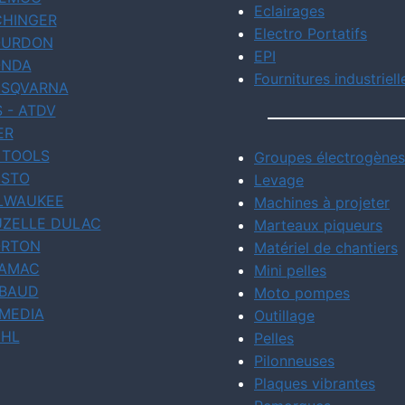
Eclairages
CHINGER
Electro Portatifs
URDON
EPI
NDA
Fournitures industriell
SQVARNA
S - ATDV
ER
 TOOLS
Groupes électrogènes
STO
Levage
LWAUKEE
Machines à projeter
ZELLE DULAC
Marteaux piqueurs
RTON
Matériel de chantiers
AMAC
Mini pelles
BAUD
Moto pompes
MEDIA
Outillage
IHL
Pelles
Pilonneuses
Plaques vibrantes