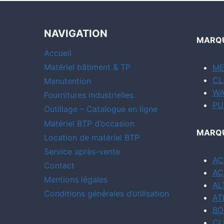
NAVIGATION
MARQU
Accueil
Matériel bâtiment & TP
ME
CL
Manutention
WA
Fournitures industrielles
PU
Outillage – Catalogue en ligne
Matériel BTP d’occasion
MARQU
Location de matériel BTP
Service après-vente
AC
Contact
AC
Mentions légales
AL
Conditions générales d’utilisation
AT
BO
CL