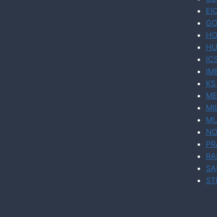
EI
GO
HO
HU
IC
IM
KS
ME
MI
MU
NO
PR
RA
SA
ST