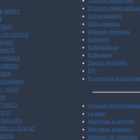
Chariots industriels
Chariots télescopique
B MINET
Compresseurs
F
Découpeuses
TRAD
Disques diamants
LAS COPCO
Dumpers
DARD
Échafaudage
EMCO
Eclairages
CHINGER
Electro Portatifs
URDON
EPI
NDA
Fournitures industriell
SQVARNA
S - ATDV
ER
 TOOLS
Groupes électrogènes
STO
Levage
LWAUKEE
Machines à projeter
ZELLE DULAC
Marteaux piqueurs
RTON
Matériel de chantiers