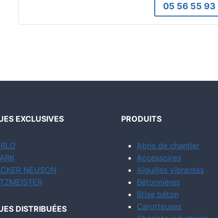
05 56 55 93
ES EXCLUSIVES
PRODUITS
RLO
Abris de chantier
ARK
Accessoires
CKER NEUSON
Aiguilles vibrantes
TZMEISTER
Bétonnières
Brise béton
Carotteuses
ES DISTRIBUÉES