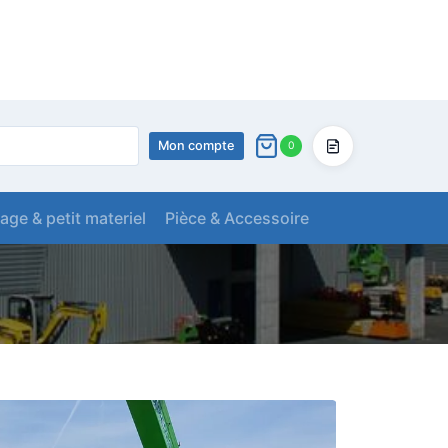
Mon compte
0
Devis
lage & petit materiel
Pièce & Accessoire