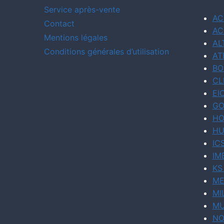
Service après-vente
AC
Contact
AC
Mentions légales
AL
Conditions générales d’utilisation
AT
BO
CL
EI
GO
HO
HU
IC
IM
KS
ME
MI
MU
NO