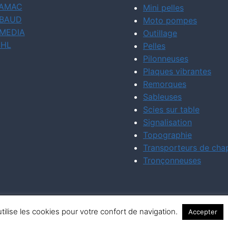
AMAC
Mini pelles
BAUD
Moto pompes
MEDIA
Outillage
IHL
Pelles
Pilonneuses
Plaques vibrantes
Remorques
Sableuses
Scies sur table
Signalisation
Topographie
Transporteurs de cha
Tronçonneuses
tilise les cookies pour votre confort de navigation.
Accepter
© 2026 Dupont Matériel