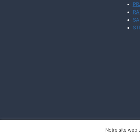
PR
RA
SA
ST
Notre site web u