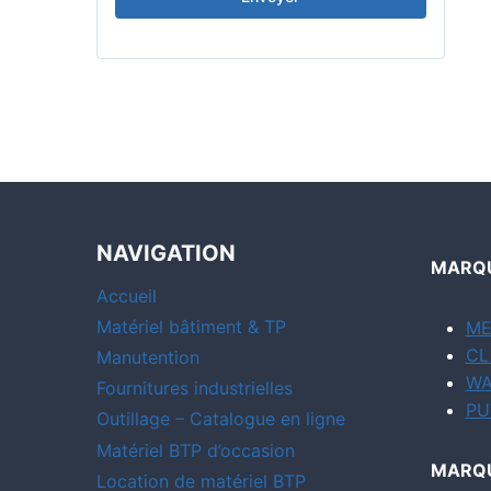
NAVIGATION
MARQU
Accueil
Matériel bâtiment & TP
ME
CL
Manutention
WA
Fournitures industrielles
PU
Outillage – Catalogue en ligne
Matériel BTP d’occasion
MARQU
Location de matériel BTP