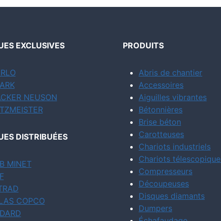
ES EXCLUSIVES
PRODUITS
RLO
Abris de chantier
ARK
Accessoires
CKER NEUSON
Aiguilles vibrantes
TZMEISTER
Bétonnières
Brise béton
Carotteuses
ES DISTRIBUÉES
Chariots industriels
Chariots télescopique
B MINET
Compresseurs
F
Découpeuses
TRAD
Disques diamants
LAS COPCO
Dumpers
DARD
Échafaudage