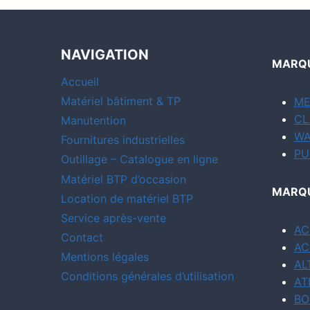
NAVIGATION
MARQU
Accueil
Matériel bâtiment & TP
ME
CL
Manutention
WA
Fournitures industrielles
PU
Outillage – Catalogue en ligne
Matériel BTP d’occasion
MARQU
Location de matériel BTP
Service après-vente
AC
Contact
AC
Mentions légales
AL
Conditions générales d’utilisation
AT
BO