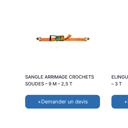
SANGLE ARRIMAGE CROCHETS
ELINGU
SOUDES – 9 M – 2,5 T
– 3 T
+
Demander un devis
+