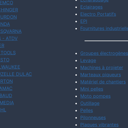
EMCO
Eclairages
CHINGER
Electro Portatifs
URDON
EPI
NDA
Fournitures industriell
SQVARNA
S - ATDV
ER
 TOOLS
Groupes électrogènes
STO
Levage
LWAUKEE
Machines à projeter
ZELLE DULAC
Marteaux piqueurs
RTON
Matériel de chantiers
AMAC
Mini pelles
BAUD
Moto pompes
MEDIA
Outillage
IHL
Pelles
Pilonneuses
Plaques vibrantes