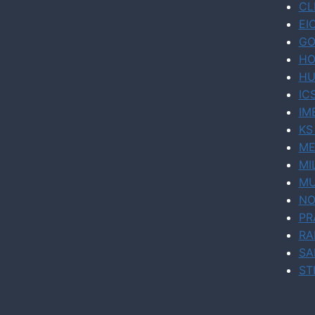
CL
EI
GO
HO
HU
IC
IM
KS
ME
MI
MU
NO
PR
RA
SA
ST