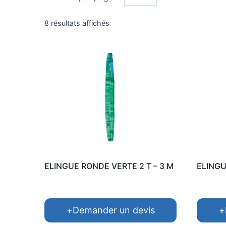
Trié
8 résultats affichés
par
popularité
ELINGUE RONDE VERTE 2 T – 3 M
ELINGU
+
Demander un devis
+