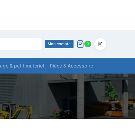
Mon compte
0
Devis
lage & petit materiel
Pièce & Accessoire