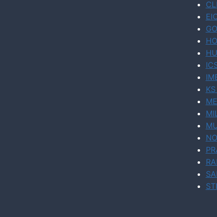
CL
EI
GO
HO
HU
IC
IM
KS
ME
MI
MU
NO
PR
RA
SA
ST