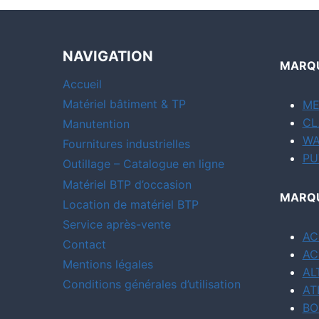
NAVIGATION
MARQU
Accueil
Matériel bâtiment & TP
ME
CL
Manutention
WA
Fournitures industrielles
PU
Outillage – Catalogue en ligne
Matériel BTP d’occasion
MARQU
Location de matériel BTP
Service après-vente
AC
Contact
AC
Mentions légales
AL
Conditions générales d’utilisation
AT
BO