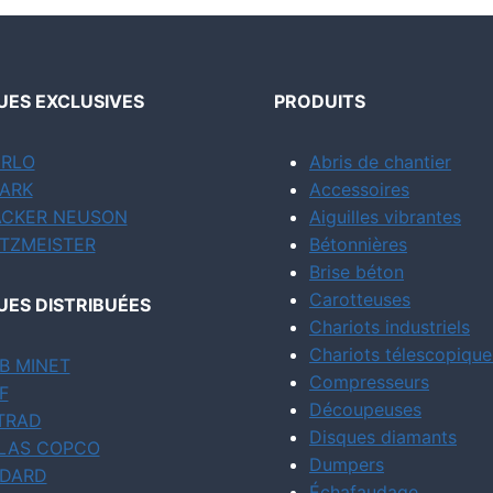
ES EXCLUSIVES
PRODUITS
RLO
Abris de chantier
ARK
Accessoires
CKER NEUSON
Aiguilles vibrantes
TZMEISTER
Bétonnières
Brise béton
Carotteuses
ES DISTRIBUÉES
Chariots industriels
Chariots télescopique
B MINET
Compresseurs
F
Découpeuses
TRAD
Disques diamants
LAS COPCO
Dumpers
DARD
Échafaudage