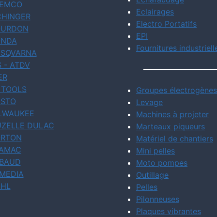
EMCO
Eclairages
CHINGER
Electro Portatifs
URDON
EPI
NDA
Fournitures industriell
SQVARNA
S - ATDV
ER
 TOOLS
Groupes électrogènes
STO
Levage
LWAUKEE
Machines à projeter
ZELLE DULAC
Marteaux piqueurs
RTON
Matériel de chantiers
AMAC
Mini pelles
BAUD
Moto pompes
MEDIA
Outillage
IHL
Pelles
Pilonneuses
Plaques vibrantes