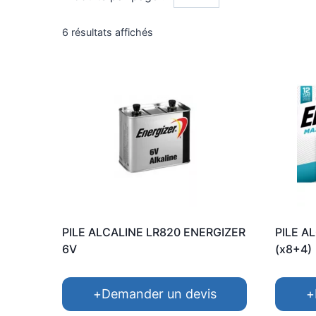
Trié
6 résultats affichés
par
popularité
PILE ALCALINE LR820 ENERGIZER
PILE A
6V
(x8+4)
+
Demander un devis
+