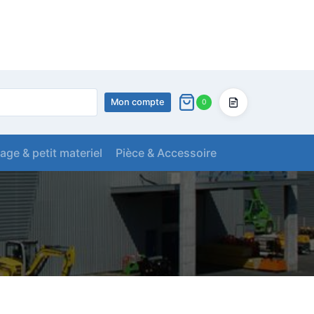
Mon compte
0
Devis
lage & petit materiel
Pièce & Accessoire