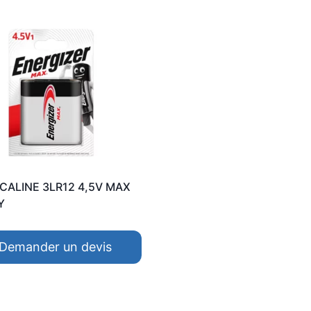
LCALINE 3LR12 4,5V MAX
Y
Demander un devis