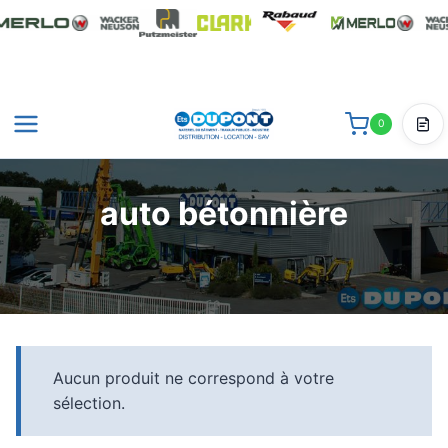
Aller
au
contenu
0
Dev
auto bétonnière
Aucun produit ne correspond à votre
sélection.