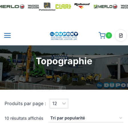
Aller
au
contenu
0
Dev
Topographie
Produits par page :
Trié
10 résultats affichés
par