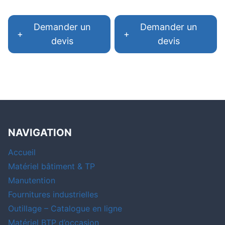
Demander un
Demander un
+
+
devis
devis
NAVIGATION
Accueil
Matériel bâtiment & TP
Manutention
Fournitures industrielles
Outillage – Catalogue en ligne
Matériel BTP d’occasion