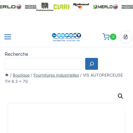
Aller
au
contenu
0
Dev
Recherche
/
Boutique
/
Fournitures Industrielles
/
VIS AUTOPERCEUSE
TH 6.3 x 70