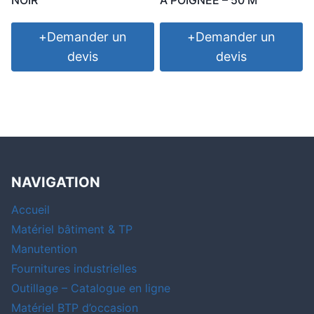
NOIR
A POIGNEE – 50 M
+
Demander un
+
Demander un
devis
devis
NAVIGATION
Accueil
Matériel bâtiment & TP
Manutention
Fournitures industrielles
Outillage – Catalogue en ligne
Matériel BTP d’occasion