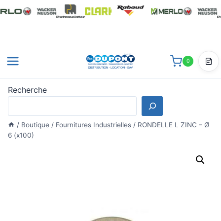
Aller
au
contenu
0
Dev
Recherche
/
Boutique
/
Fournitures Industrielles
/
RONDELLE L ZINC – Ø
6 (x100)