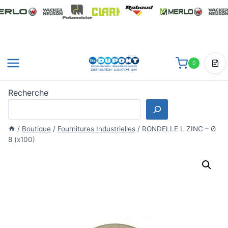
Aller
au
contenu
0
Dev
Recherche
/
Boutique
/
Fournitures Industrielles
/
RONDELLE L ZINC – Ø
8 (x100)