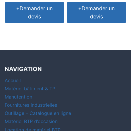
+
Demander un
+
Demander un
devis
devis
NAVIGATION
Accueil
Matériel bâtiment & TP
Manutention
Fournitures industrielles
Outillage – Catalogue en ligne
Matériel BTP d’occasion
Location de matériel BTP