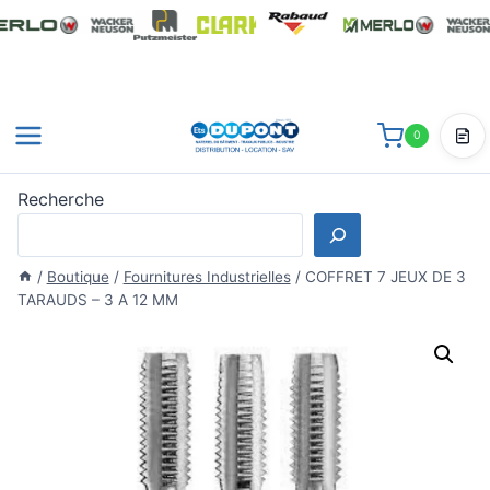
Aller
au
contenu
0
Dev
Recherche
/
Boutique
/
Fournitures Industrielles
/
COFFRET 7 JEUX DE 3
TARAUDS – 3 A 12 MM