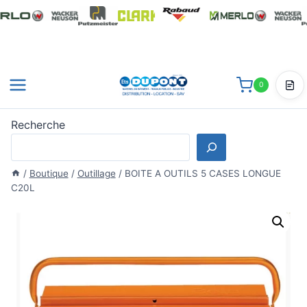
Aller
au
contenu
0
Dev
Recherche
/
Boutique
/
Outillage
/
BOITE A OUTILS 5 CASES LONGUE
C20L