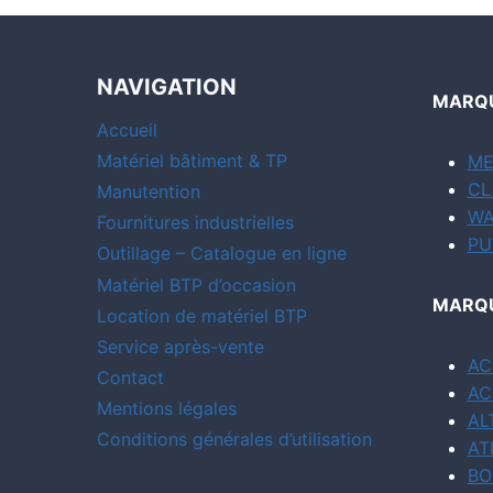
NAVIGATION
MARQU
Accueil
Matériel bâtiment & TP
ME
CL
Manutention
WA
Fournitures industrielles
PU
Outillage – Catalogue en ligne
Matériel BTP d’occasion
MARQU
Location de matériel BTP
Service après-vente
AC
Contact
AC
Mentions légales
AL
Conditions générales d’utilisation
AT
BO