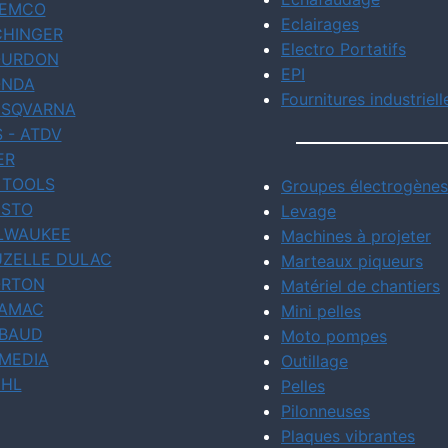
EMCO
Eclairages
CHINGER
Electro Portatifs
URDON
EPI
NDA
Fournitures industriell
SQVARNA
S - ATDV
ER
 TOOLS
Groupes électrogènes
STO
Levage
LWAUKEE
Machines à projeter
ZELLE DULAC
Marteaux piqueurs
RTON
Matériel de chantiers
AMAC
Mini pelles
BAUD
Moto pompes
MEDIA
Outillage
IHL
Pelles
Pilonneuses
Plaques vibrantes