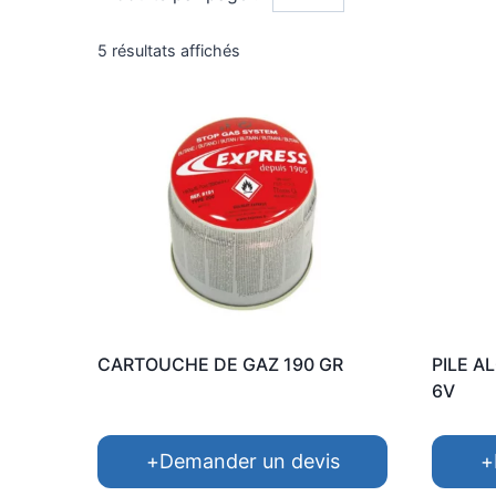
Trié
5 résultats affichés
par
popularité
CARTOUCHE DE GAZ 190 GR
PILE A
6V
+
Demander un devis
+