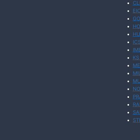
CL
EI
GO
HO
HU
IC
IM
KS
ME
MI
MU
NO
PR
RA
SA
ST