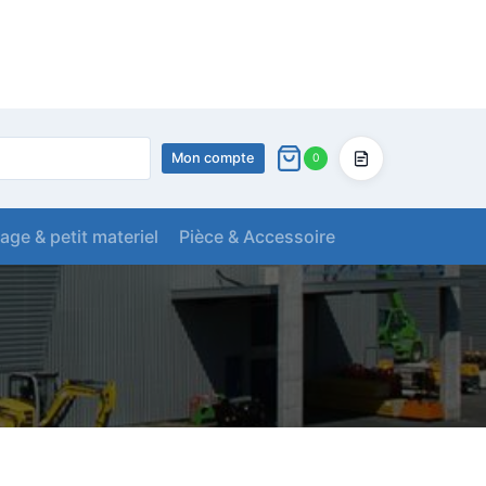
Mon compte
0
Devis
lage & petit materiel
Pièce & Accessoire