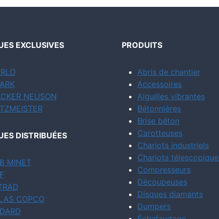
ES EXCLUSIVES
PRODUITS
RLO
Abris de chantier
ARK
Accessoires
CKER NEUSON
Aiguilles vibrantes
TZMEISTER
Bétonnières
Brise béton
Carotteuses
ES DISTRIBUÉES
Chariots industriels
Chariots télescopique
B MINET
Compresseurs
F
Découpeuses
TRAD
Disques diamants
LAS COPCO
Dumpers
DARD
Échafaudage